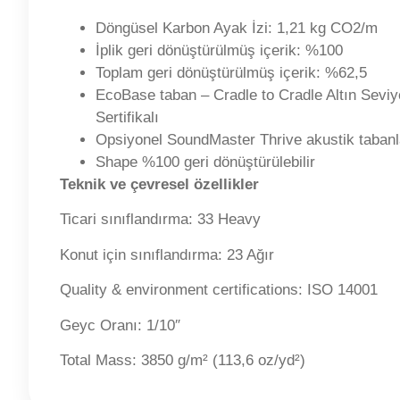
Döngüsel Karbon Ayak İzi: 1,21 kg CO2/m
İplik geri dönüştürülmüş içerik: %100
Toplam geri dönüştürülmüş içerik: %62,5
EcoBase taban – Cradle to Cradle Altın Seviy
Sertifikalı
Opsiyonel SoundMaster Thrive akustik tabanl
Shape %100 geri dönüştürülebilir
Teknik ve çevresel özellikler
Ticari sınıflandırma:
33 Heavy
Konut için sınıflandırma:
23 Ağır
Quality & environment certifications:
ISO 14001
Geyc Oranı:
1/10″
Total Mass:
3850 g/m² (113,6 oz/yd²)