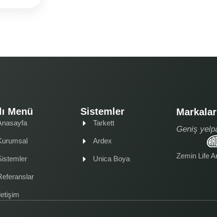
lı Menü
Sistemler
Markalar
Anasayfa
Tarkett
Geniş yelp
Kurumsal
Ardex
Zemin Life A
Sistemler
Unica Boya
Referanslar
letişim