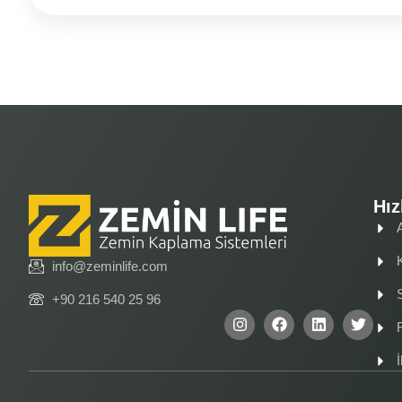
Hız
info@zeminlife.com
+90 216 540 25 96
İ