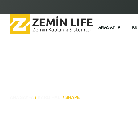
ANASAYFA
KU
Shape
ANA SAYFA
/
KARO HALI
/ SHAPE