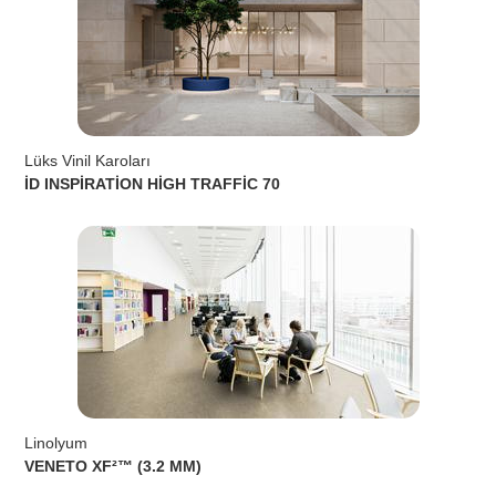
Lüks Vinil Karoları
İD INSPİRATİON HİGH TRAFFİC 70
Linolyum
VENETO XF²™ (3.2 MM)