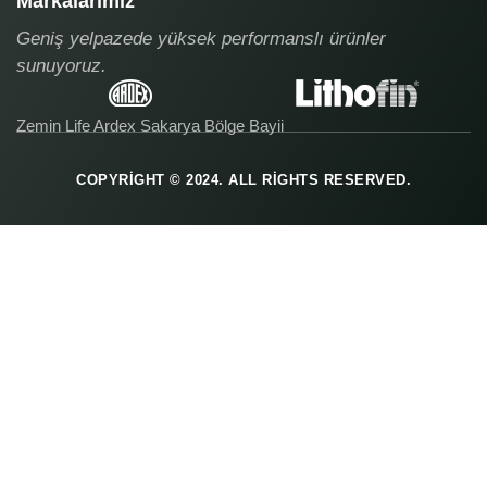
Markalarımız
Geniş yelpazede yüksek performanslı ürünler
sunuyoruz.
Zemin Life Ardex Sakarya Bölge Bayii
COPYRIGHT © 2024. ALL RIGHTS RESERVED.