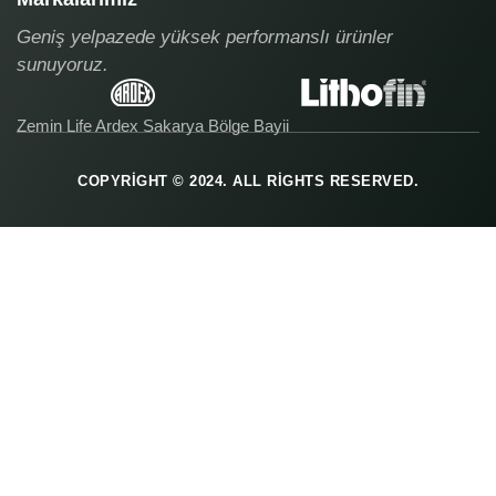
Geniş yelpazede yüksek performanslı ürünler
sunuyoruz.
Zemin Life Ardex Sakarya Bölge Bayii
COPYRIGHT © 2024. ALL RIGHTS RESERVED.