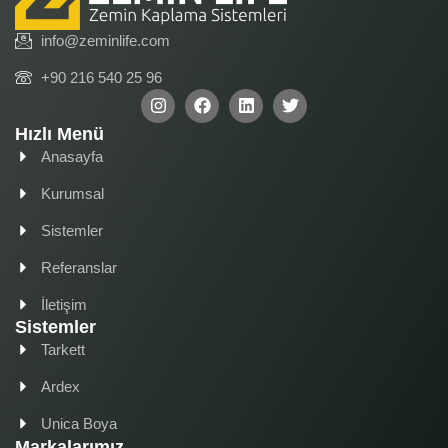
info@zeminlife.com
+90 216 540 25 96
Hızlı Menü
Anasayfa
Kurumsal
Sistemler
Referanslar
İletişim
Sistemler
Tarkett
Ardex
Unica Boya
Markalarımız